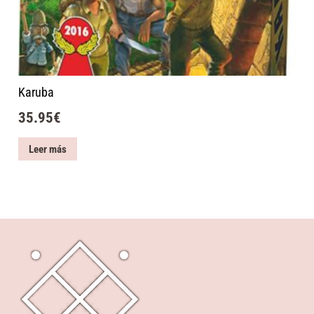
Karuba
35.95
€
Leer más