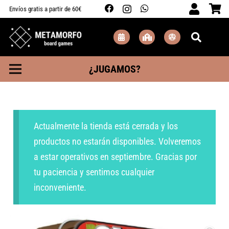
Envíos gratis a partir de 60€
¿JUGAMOS?
Actualmente la tienda está cerrada y los
productos no estarán disponibles. Volveremos
a estar operativos en septiembre. Gracias por
tu paciencia y sentimos cualquier
inconveniente.