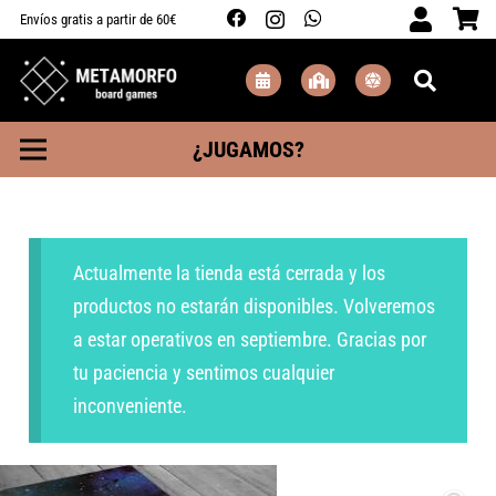
Envíos gratis a partir de 60€
¿JUGAMOS?
Actualmente la tienda está cerrada y los
productos no estarán disponibles. Volveremos
a estar operativos en septiembre. Gracias por
tu paciencia y sentimos cualquier
inconveniente.