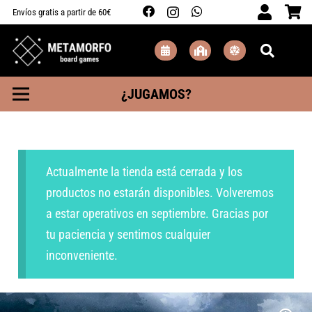
Envíos gratis a partir de 60€
¿JUGAMOS?
Actualmente la tienda está cerrada y los
productos no estarán disponibles. Volveremos
a estar operativos en septiembre. Gracias por
tu paciencia y sentimos cualquier
inconveniente.