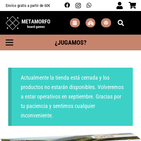
Envíos gratis a partir de 60€
¿JUGAMOS?
Actualmente la tienda está cerrada y los
productos no estarán disponibles. Volveremos
a estar operativos en septiembre. Gracias por
tu paciencia y sentimos cualquier
inconveniente.