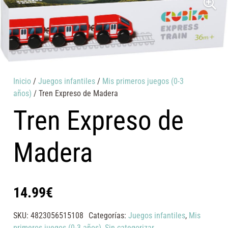
Inicio
/
Juegos infantiles
/
Mis primeros juegos (0-3
años)
/ Tren Expreso de Madera
Tren Expreso de
Madera
14.99
€
SKU:
4823056515108
Categorías:
Juegos infantiles
,
Mis
primeros juegos (0-3 años)
,
Sin categorizar