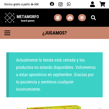
Envíos gratis a partir de 60€
¿JUGAMOS?
Actualmente la tienda está cerrada y los
productos no estarán disponibles. Volveremos
a estar operativos en septiembre. Gracias por
tu paciencia y sentimos cualquier
inconveniente.