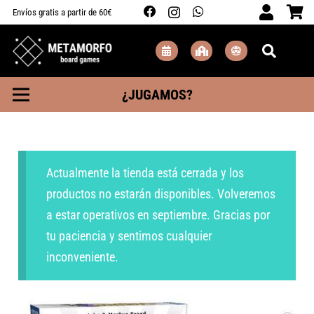
Envíos gratis a partir de 60€
¿JUGAMOS?
Actualmente la tienda está cerrada y los
productos no estarán disponibles. Volveremos
a estar operativos en septiembre. Gracias por
tu paciencia y sentimos cualquier
inconveniente.