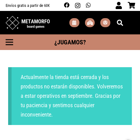
Envíos gratis a partir de 60€
¿JUGAMOS?
Actualmente la tienda está cerrada y los
productos no estarán disponibles. Volveremos
a estar operativos en septiembre. Gracias por
tu paciencia y sentimos cualquier
inconveniente.