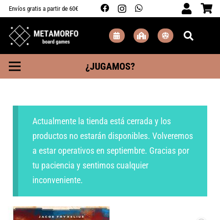
Envíos gratis a partir de 60€
¿JUGAMOS?
Actualmente la tienda está cerrada y los
productos no estarán disponibles. Volveremos
a estar operativos en septiembre. Gracias por
tu paciencia y sentimos cualquier
inconveniente.