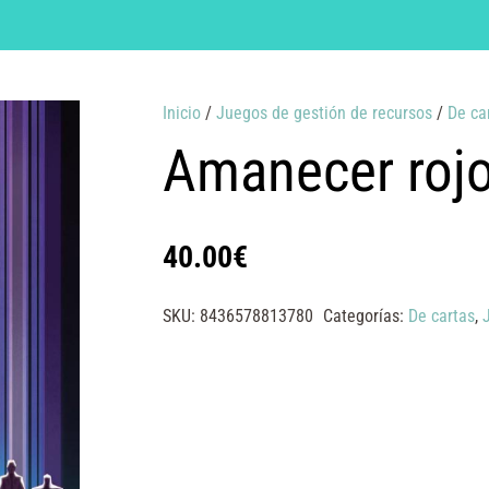
Inicio
/
Juegos de gestión de recursos
/
De ca
Amanecer roj
40.00
€
SKU:
8436578813780
Categorías:
De cartas
,